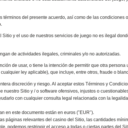
os términos del presente acuerdo, así como de las condiciones o
o.
l Sitio y el uso de nuestros servicios de juego no es ilegal do
gan de actividades ilegales, criminales y/o no autorizadas.
ntención de usar, o tiene la intención de permitir que otra person
 cualquier ley aplicable), que incluye, entre otros, fraude o bla
entera discreción y riesgo. Al aceptar estos Términos y Condici
e nuestro Sitio y / o software ofensivos, injustos o cuestiona
udarlo con cualquier consulta legal relacionada con la legalida
tran en este documento están en euros ("EUR").
las páginas relevantes del casino del Sitio, las cantidades mí
e, podemos restringir el acceso a todas o ciertas partes del Siti