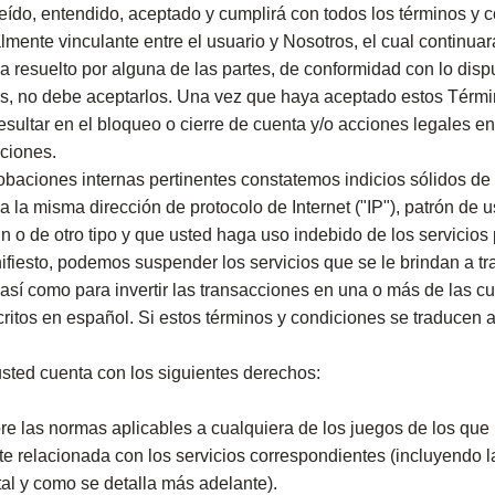
do, entendido, aceptado y cumplirá con todos los términos y con
lmente vinculante entre el usuario y Nosotros, el cual continua
a resuelto por alguna de las partes, de conformidad con lo dis
es, no debe aceptarlos. Una vez que haya aceptado estos Térm
sultar en el bloqueo o cierre de cuenta y/o acciones legales en
ciones.
obaciones internas pertinentes constatemos indicios sólidos de
 a la misma dirección de protocolo de Internet ("IP"), patrón de 
 de otro tipo y que usted haga uso indebido de los servicios pr
fiesto, podemos suspender los servicios que se le brindan a tr
, así como para invertir las transacciones en una o más de las c
itos en español. Si estos términos y condiciones se traducen a 
sted cuenta con los siguientes derechos:
re las normas aplicables a cualquiera de los juegos de los que U
te relacionada con los servicios correspondientes (incluyendo l
tal y como se detalla más adelante).