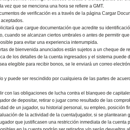
da vez que se menciona una hora se refiere a GMT.
cumentos de verificación es a través de la página Cargar Doc
n aceptados.
licitará que cargue documentación que acredite su identificació
lo, cuando se alcanzan ciertos umbrales o antes de permitir q
sible para evitar una experiencia interrumpida.
ertas de bienvenida anunciados están sujetos a un cheque de r
ica de los detalles de la cuenta ingresados y el sistema puede d
a elegible para recibir bonos, se le enviará un correo electró
do y puede ser rescindido por cualquiera de las partes de acuer
lir con las obligaciones de lucha contra el blanqueo de capita
ador de depositar, retirar o jugar como resultado de las compr
dad de un jugador, su historial personal, su empleo, posición fi
aluación de la actividad de la cuenta/jugador, si se plantearan
ugador que justificasen una restricción inmediata de la cuenta 
onibles en la cuenta podrán ser retirados y/o serán devueltos a