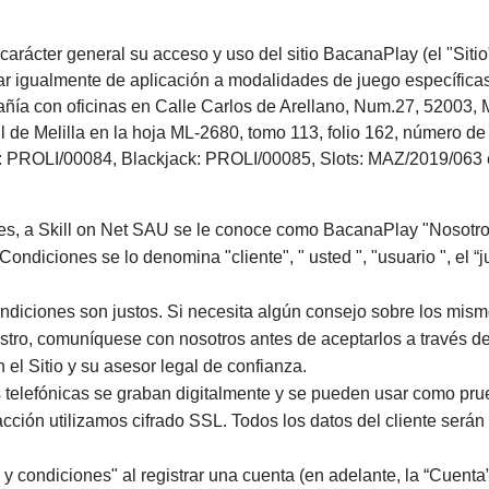
rácter general su acceso y uso del sitio BacanaPlay (el "Sitio")
ar igualmente de aplicación a modalidades de juego específicas 
ñía con oficinas en Calle Carlos de Arellano, Num.27, 52003, 
l de Melilla en la hoja ML-2680, tomo 113, folio 162, número d
a: PROLI/00084, Blackjack: PROLI/00085, Slots: MAZ/2019/063 e
es, a Skill on Net SAU se le conoce como BacanaPlay "Nosotro
Condiciones se lo denomina "cliente", " usted ", "usuario ", el “
ciones son justos. Si necesita algún consejo sobre los mismos
nuestro, comuníquese con nosotros antes de aceptarlos a través 
 el Sitio y su asesor legal de confianza.
 telefónicas se graban digitalmente y se pueden usar como pru
acción utilizamos cifrado SSL. Todos los datos del cliente será
 y condiciones" al registrar una cuenta (en adelante, la “Cuenta