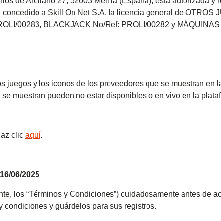
arlos de Arellano 27, 52003 Melilla (España), está autorizada y 
concedido a Skill On Net S.A. la licencia general de OTROS
: PROLI/00283, BLACKJACK No/Ref: PROLI/00282 y MÁQUINAS
s juegos y los iconos de los proveedores que se muestran en la
e se muestran pueden no estar disponibles o en vivo en la plataf
haz clic
aquí
.
 16/06/2025
nte, los “Términos y Condiciones”) cuidadosamente antes de ac
 y condiciones y guárdelos para sus registros.